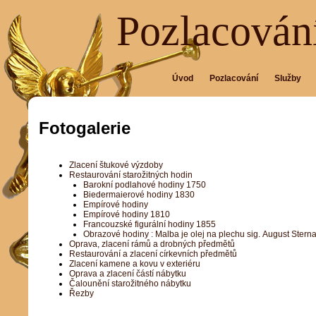
Pozlacování
Úvod
Pozlacování
Služby
Fotogalerie
Zlacení štukové výzdoby
Restaurování starožitných hodin
Barokní podlahové hodiny 1750
Biedermaierové hodiny 1830
Empírové hodiny
Empírové hodiny 1810
Francouzské figurální hodiny 1855
Obrazové hodiny : Malba je olej na plechu sig. August Sternat
Oprava, zlacení rámů a drobných předmětů
Restaurování a zlacení církevních předmětů
Zlacení kamene a kovu v exteriéru
Oprava a zlacení částí nábytku
Čalounění starožitného nábytku
Řezby